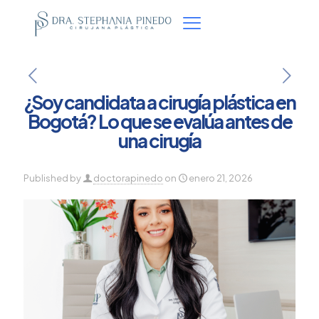
¿Soy candidata a cirugía plástica en
Bogotá? Lo que se evalúa antes de
una cirugía
Published by
doctorapinedo
on
enero 21, 2026