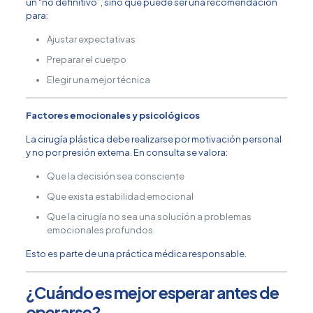
un “no definitivo”, sino que puede ser una recomendación
para:
Ajustar expectativas
Preparar el cuerpo
Elegir una mejor técnica
Factores emocionales y psicológicos
La cirugía plástica debe realizarse por motivación personal
y no por presión externa. En consulta se valora:
Que la decisión sea consciente
Que exista estabilidad emocional
Que la cirugía no sea una solución a problemas
emocionales profundos
Esto es parte de una práctica médica responsable.
¿Cuándo es mejor esperar antes de
operarse?