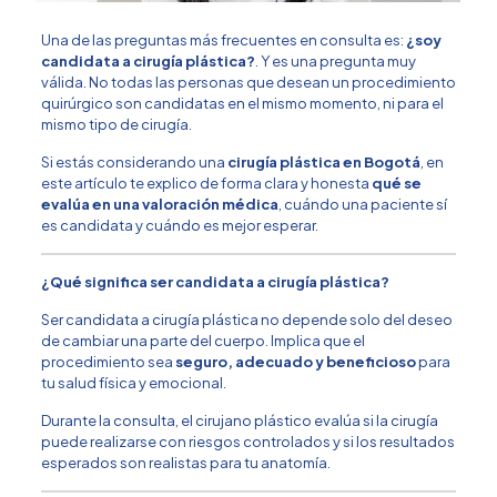
Una de las preguntas más frecuentes en consulta es:
¿soy
candidata a cirugía plástica?
. Y es una pregunta muy
válida. No todas las personas que desean un procedimiento
quirúrgico son candidatas en el mismo momento, ni para el
mismo tipo de cirugía.
Si estás considerando una
cirugía plástica en Bogotá
, en
este artículo te explico de forma clara y honesta
qué se
evalúa en una valoración médica
, cuándo una paciente sí
es candidata y cuándo es mejor esperar.
¿Qué significa ser candidata a cirugía plástica?
Ser candidata a cirugía plástica no depende solo del deseo
de cambiar una parte del cuerpo. Implica que el
procedimiento sea
seguro, adecuado y beneficioso
para
tu salud física y emocional.
Durante la consulta, el cirujano plástico evalúa si la cirugía
puede realizarse con riesgos controlados y si los resultados
esperados son realistas para tu anatomía.