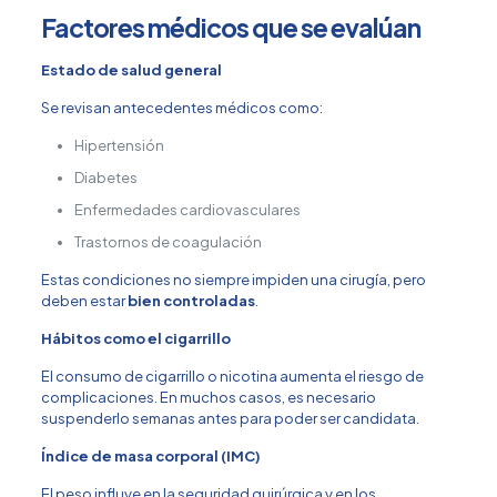
Factores médicos que se evalúan
Estado de salud general
Se revisan antecedentes médicos como:
Hipertensión
Diabetes
Enfermedades cardiovasculares
Trastornos de coagulación
Estas condiciones no siempre impiden una cirugía, pero
deben estar
bien controladas
.
Hábitos como el cigarrillo
El consumo de cigarrillo o nicotina aumenta el riesgo de
complicaciones. En muchos casos, es necesario
suspenderlo semanas antes para poder ser candidata.
Índice de masa corporal (IMC)
El peso influye en la seguridad quirúrgica y en los