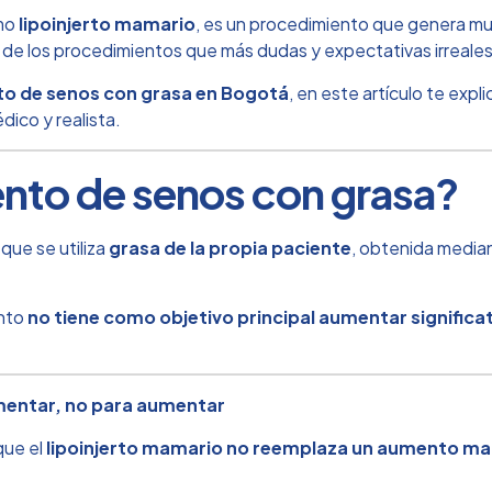
omo
lipoinjerto mamario
, es un procedimiento que genera mu
o de los procedimientos que más dudas y expectativas irreale
o de senos con grasa en Bogotá
, en este artículo te exp
dico y realista.
ento de senos con grasa?
que se utiliza
grasa de la propia paciente
, obtenida media
ento
no tiene como objetivo principal aumentar signific
mentar, no para aumentar
que el
lipoinjerto mamario no reemplaza un aumento ma