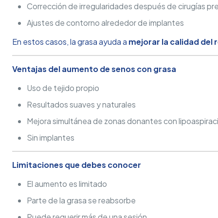
Corrección de irregularidades después de cirugías pr
Ajustes de contorno alrededor de implantes
En estos casos, la grasa ayuda a
mejorar la calidad del
Ventajas del aumento de senos con grasa
Uso de tejido propio
Resultados suaves y naturales
Mejora simultánea de zonas donantes con lipoaspirac
Sin implantes
Limitaciones que debes conocer
El aumento es limitado
Parte de la grasa se reabsorbe
Puede requerir más de una sesión