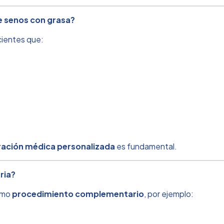
e senos con grasa?
cientes que:
ración médica personalizada
es fundamental.
ria?
como
procedimiento complementario
, por ejemplo: