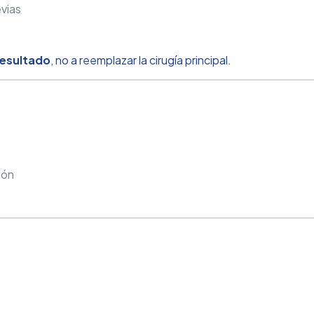
evias
 resultado
, no a reemplazar la cirugía principal.
ión