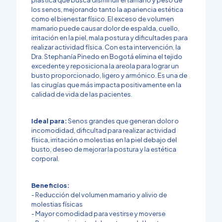
los senos, mejorando tanto la apariencia estética
como el bienestar físico. El exceso de volumen
mamario puede causar dolor de espalda, cuello,
irritación en la piel, mala postura y dificultades para
realizar actividad física. Con esta intervención, la
Dra. Stephanía Pinedo en Bogotá elimina el tejido
excedente y reposiciona la areola para lograr un
busto proporcionado, ligero y armónico. Es una de
las cirugías que más impacta positivamente en la
calidad de vida de las pacientes.
Ideal para:
Senos grandes que generan dolor o
incomodidad, dificultad para realizar actividad
física, irritación o molestias en la piel debajo del
busto, deseo de mejorar la postura y la estética
corporal.
Beneficios:
- Reducción del volumen mamario y alivio de
molestias físicas
- Mayor comodidad para vestirse y moverse