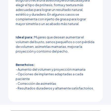
Bogotá ofrece una asesoría personalizada para
elegir el tipo de prótesis, forma y textura más
adecuadas para lograr un resultado natural,
estético y duradero. En algunos casos se
complementa con injerto de grasa para lograr
mayor simetría o un acabado más natural.
Ideal para:
Mujeres que desean aumentar el
volumen del busto, senos pequeños o con pérdida
de volumen, asimetrías mamarias, mejorar la
proyección y contorno del pecho.
Beneficios:
- Aumento del volumen y proyección mamaria
- Opciones de implantes adaptadas a cada
paciente
- Corrección de asimetrías
- Resultados duraderos y altamente satisfactorios.