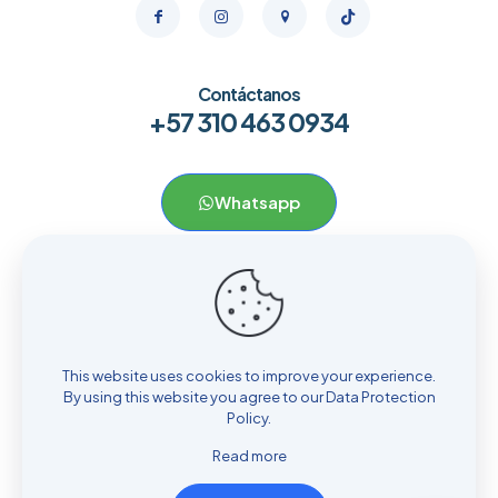
Contáctanos
+57 310 463 0934
Whatsapp
Menú
Home
Cirugía Corporal
This website uses cookies to improve your experience.
Cirugía Facial
By using this website you agree to our
Data Protection
Policy
.
Cirugía Mamaria
Inyectables
Read more
Contacto