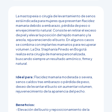
La mastopexia o cirugía de levantamiento de senos
está indicada para mujeres que presentan flacidez
mamaria debido a embarazo, pérdida de peso o
envejecimiento natural. Consiste en retirar el exceso
de piel y elevar la posición del tejido mamario y la
areola, rejuveneciendo el busto. En algunos casos
se combina con implantes mamarios para recuperar
volumen. La Dra. Stephanía Pinedo en Bogotá
realiza esta cirugía de manera personalizada,
buscando siempre un resultado armónico, firme y
natural.
Ideal para:
Flacidez mamaria moderada o severa,
senos caídos tras embarazo o pérdida de peso,
deseo de levantar el busto sin aumentar volumen,
rejuvenecimiento de la apariencia del pecho.
Beneficios:
- Elevación del busto y reposicionamiento de la