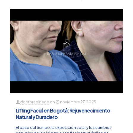
doctorapinedo
on
noviembre 27, 2025
Lifting Facial en Bogotá: Rejuvenecimiento
Natural y Duradero
El paso del tiempo, la exposición solar y los cambios
naturales de la piel provocan flacidez y pérdida de