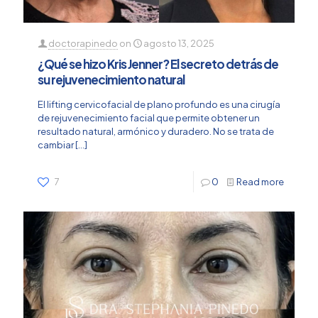
doctorapinedo
on
agosto 13, 2025
¿Qué se hizo Kris Jenner? El secreto detrás de
su rejuvenecimiento natural
El lifting cervicofacial de plano profundo es una cirugía
de rejuvenecimiento facial que permite obtener un
resultado natural, armónico y duradero. No se trata de
cambiar
[…]
7
0
Read more