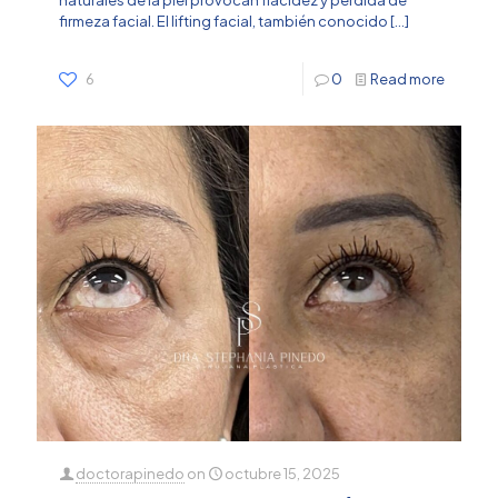
firmeza facial. El lifting facial, también conocido
[…]
6
0
Read more
doctorapinedo
on
octubre 15, 2025