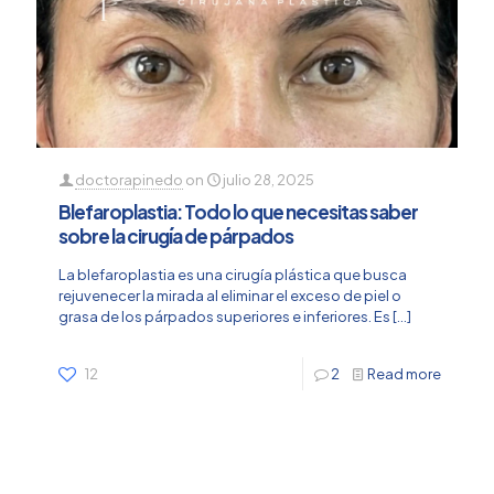
doctorapinedo
on
julio 28, 2025
Blefaroplastia: Todo lo que necesitas saber
sobre la cirugía de párpados
La blefaroplastia es una cirugía plástica que busca
rejuvenecer la mirada al eliminar el exceso de piel o
grasa de los párpados superiores e inferiores. Es
[…]
12
2
Read more