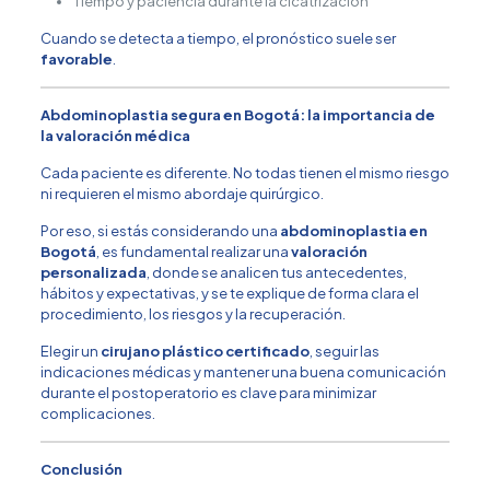
Tiempo y paciencia durante la cicatrización
Cuando se detecta a tiempo, el pronóstico suele ser
favorable
.
Abdominoplastia segura en Bogotá: la importancia de
la valoración médica
Cada paciente es diferente. No todas tienen el mismo riesgo
ni requieren el mismo abordaje quirúrgico.
Por eso, si estás considerando una
abdominoplastia en
Bogotá
, es fundamental realizar una
valoración
personalizada
, donde se analicen tus antecedentes,
hábitos y expectativas, y se te explique de forma clara el
procedimiento, los riesgos y la recuperación.
Elegir un
cirujano plástico certificado
, seguir las
indicaciones médicas y mantener una buena comunicación
durante el postoperatorio es clave para minimizar
complicaciones.
Conclusión