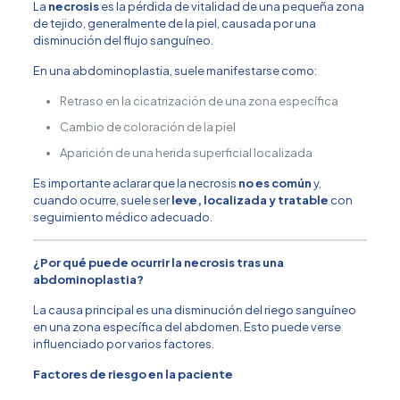
La
necrosis
es la pérdida de vitalidad de una pequeña zona
de tejido, generalmente de la piel, causada por una
disminución del flujo sanguíneo.
En una abdominoplastia, suele manifestarse como:
Retraso en la cicatrización de una zona específica
Cambio de coloración de la piel
Aparición de una herida superficial localizada
Es importante aclarar que la necrosis
no es común
y,
cuando ocurre, suele ser
leve, localizada y tratable
con
seguimiento médico adecuado.
¿Por qué puede ocurrir la necrosis tras una
abdominoplastia?
La causa principal es una disminución del riego sanguíneo
en una zona específica del abdomen. Esto puede verse
influenciado por varios factores.
Factores de riesgo en la paciente