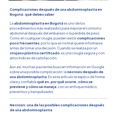
Complicaciones después de una abdominoplastia en
Bogotá: qué debes saber
La
abdominoplastia en Bogotá
es uno de los
procedimientos más realizados para mejorar el contorno
abdominal después del embarazo o la pérdida de peso.
Como en cualquier cirugía, pueden existir
complicaciones
poco frecuentes
, por lo que es normal querer informarse
antes de tomar una decisión. Cuando se realiza por un
cirujano plástico certificado
, es una cirugía segura y con
altos índices de satisfacción.
Aun así, muchas pacientes buscan información en Google
sobre una posible complicación: la
necrosis después de
una abdominoplastia
. En este artículo te explico de forma
clara y confiable
qué es, por qué ocurre, cómo se
previene y cómo se maneja
, con un enfoque médico,
preventivo y tranquilizador.
Necrosis: una de las posibles complicaciones después
de una abdominoplastia