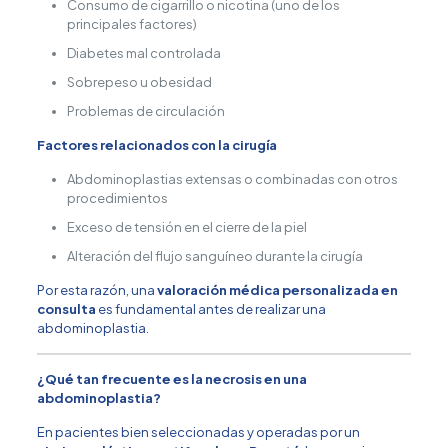
Consumo de cigarrillo o nicotina (uno de los
principales factores)
Diabetes mal controlada
Sobrepeso u obesidad
Problemas de circulación
Factores relacionados con la cirugía
Abdominoplastias extensas o combinadas con otros
procedimientos
Exceso de tensión en el cierre de la piel
Alteración del flujo sanguíneo durante la cirugía
Por esta razón, una
valoración médica personalizada en
consulta
es fundamental antes de realizar una
abdominoplastia.
¿Qué tan frecuente es la necrosis en una
abdominoplastia?
En pacientes bien seleccionadas y operadas por un